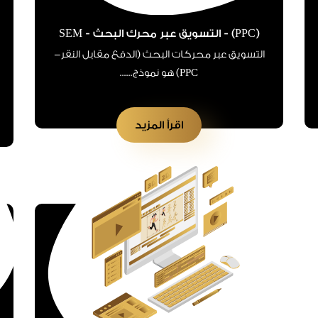
(PPC) - التسويق عبر محرك البحث - SEM
التسويق عبر محركات البحث (الدفع مقابل النقر-
PPC) هو نموذج......
اقرأ المزيد